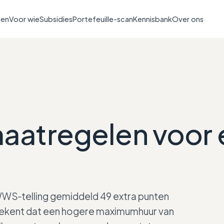
ten
Voor wie
Subsidies
Portefeuille-scan
Kennisbank
Over ons
aatregelen voor
 WWS‑telling gemiddeld 49 extra punten
ekent dat een hogere maximumhuur van