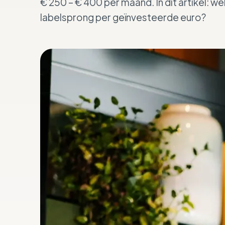
€ 250 – € 400 per maand. In dit artikel:
labelsprong per geïnvesteerde euro?