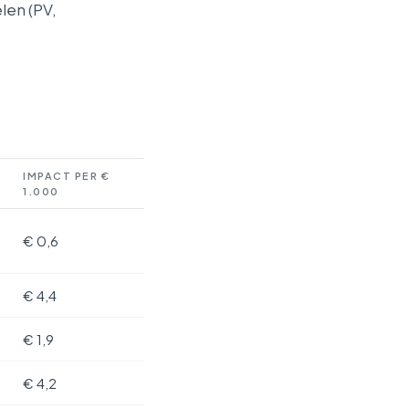
len (PV,
IMPACT PER €
1.000
€ 0,6
€ 4,4
€ 1,9
€ 4,2