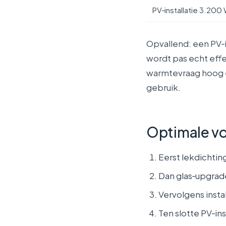
PV‑installatie 3.200
Opvallend: een PV‑i
wordt pas echt effe
warmtevraag hoog en
gebruik.
Optimale v
Eerst lekdichting
Dan glas‑upgrade
Vervolgens insta
Ten slotte PV‑in