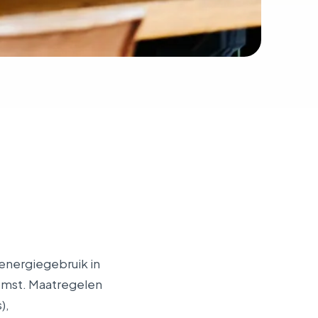
 energiegebruik in
omst. Maatregelen
),