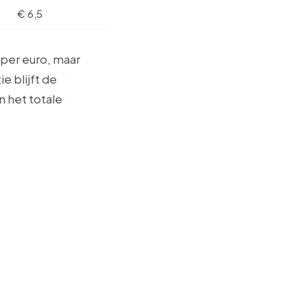
€ 6,5
 per euro, maar
e blijft de
n het totale