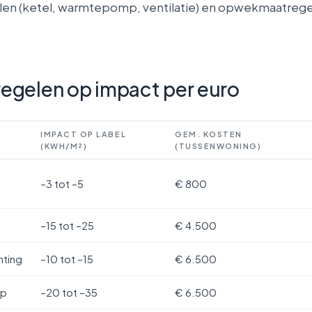
elen (ketel, warmtepomp, ventilatie) en opwekmaatrege
egelen op impact per euro
IMPACT OP LABEL
GEM. KOSTEN
(KWH/M²)
(TUSSENWONING)
–3 tot –5
€ 800
–15 tot –25
€ 4.500
hting
–10 tot –15
€ 6.500
mp
–20 tot –35
€ 6.500