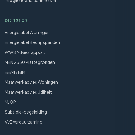
info@renewablepartners.nl
DIENSTEN
Energielabel Woningen
Energielabel Bedrijfspanden
WWS Adviesrapport
NEN 2580 Plattegronden
BBMI / BIM
Maatwerkadvies Woningen
Maatwerkadvies Utiliteit
MJOP
Subsidie-begeleiding
VvE Verduurzaming