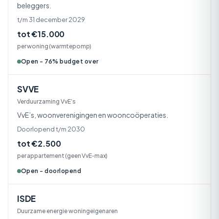
beleggers.
t/m 31 december 2029
tot €15.000
per woning (warmtepomp)
Open - 76% budget over
SVVE
Verduurzaming VvE’s
VvE’s, woonverenigingen en wooncoöperaties.
Doorlopend t/m 2030
tot €2.500
per appartement (geen VvE‑max)
Open - doorlopend
ISDE
Duurzame energie woningeigenaren