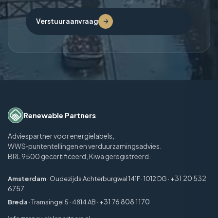
Verstuur aanvraag
Renewable Partners
Adviespartner voor energielabels,
WWS‑puntentellingen en verduurzamingsadvies.
BRL 9500 gecertificeerd, Kiwa geregistreerd.
+31 20 532
Amsterdam
· Oudezijds Achterburgwal 141F · 1012 DG ·
6757
+31 76 808 1170
Breda
· Tramsingel 5 · 4814 AB ·