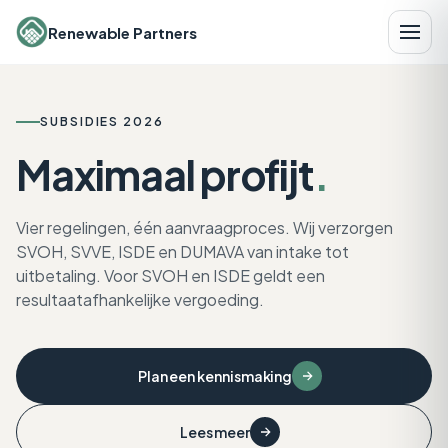
Renewable Partners
SUBSIDIES 2026
Maximaal
profijt
.
Vier regelingen, één aanvraagproces. Wij verzorgen
SVOH, SVVE, ISDE en DUMAVA van intake tot
uitbetaling. Voor SVOH en ISDE geldt een
resultaatafhankelijke vergoeding.
KERNGETAL
Plan een kennismaking
€15K
4
SVOH per woning - 76% budget
REGELINGEN
Lees meer
over in 2026.