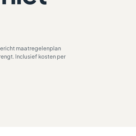
gericht maatregelenplan
ngt. Inclusief kosten per
KERNGETAL
Gap
Concrete route naa