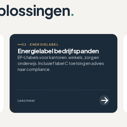
plossingen
.
02 · ENERGIELABEL
Energielabel bedrijfspanden
EP‑U labels voor kantoren, winkels, zorg en
onderwijs. Inclusief label C toetsing en advies
naar compliance.
Lees meer