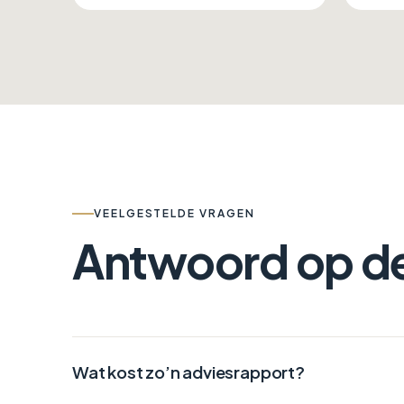
VEELGESTELDE VRAGEN
Antwoord op d
Wat kost zo’n adviesrapport?