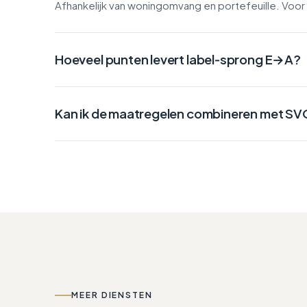
Afhankelijk van woningomvang en portefeuille. Voor p
Hoeveel punten levert label‑sprong E→A?
Kan ik de maatregelen combineren met S
MEER DIENSTEN