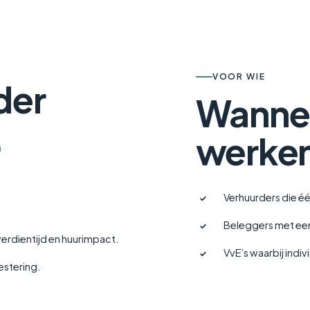
VOOR WIE
der
Wannee
.
werke
Verhuurders die é
✓
Beleggers met een 
✓
verdientijd en huurimpact.
VvE’s waarbij indi
✓
estering.