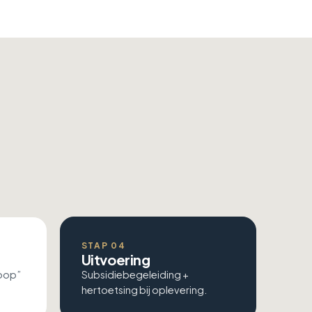
STAP 04
Uitvoering
koop”
Subsidiebegeleiding +
hertoetsing bij oplevering.