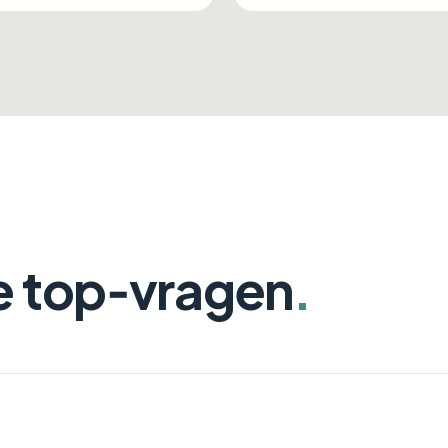
e top‑vragen
.