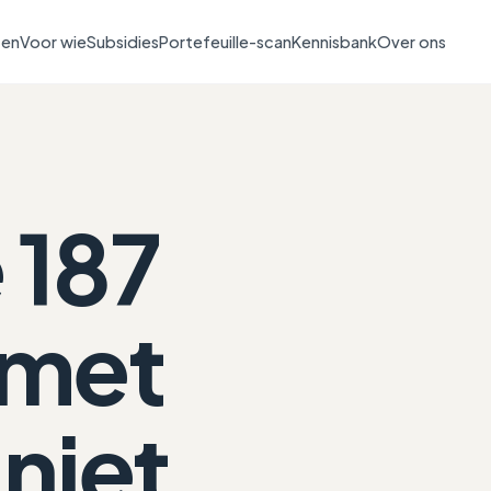
ten
Voor wie
Subsidies
Portefeuille-scan
Kennisbank
Over ons
 187
 met
 niet