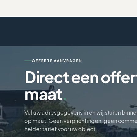
OFFERTE AANVRAGEN
Direct een offe
maat
.
Vul uw adresgegevens in en wij sturen binn
op maat. Geen verplichtingen, geen commer
helder tarief voor uw object.