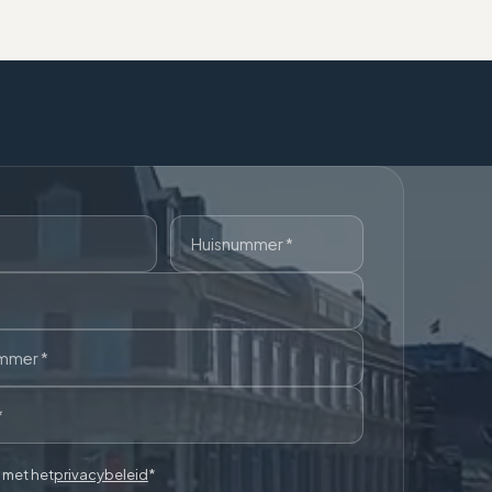
 met het
privacybeleid
*