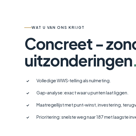
WAT U VAN ONS KRIJGT
Concreet - zon
uitzonderingen
Volledige WWS‑telling als nulmeting.
✓
Gap‑analyse: exact waar u punten laat liggen.
✓
Maatregellijst met punt‑winst, investering, terug
✓
Prioritering: snelste weg naar 187 met laagste inv
✓