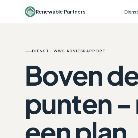
Renewable Partners
Diens
DIENST · WWS ADVIESRAPPORT
Boven de
punten -
een plan,