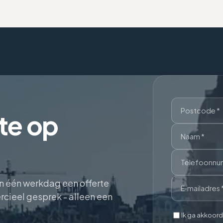
rte op
en één werkdag een offerte
cieel gesprek - alleen een
Ik ga akkoord