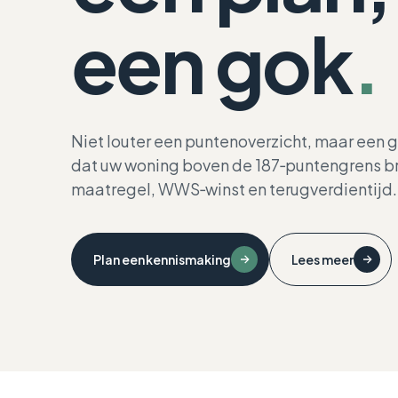
een gok
.
Niet louter een puntenoverzicht, maar een 
dat uw woning boven de 187‑puntengrens bre
maatregel, WWS‑winst en terugverdientijd.
Plan een kennismaking
Lees meer