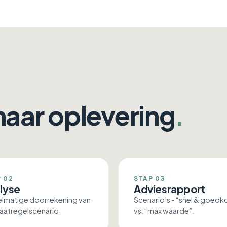
 naar oplevering
.
 02
STAP 03
lyse
Adviesrapport
lmatige doorrekening van
Scenario’s - “snel & goed
aatregelscenario.
vs. “max waarde”.