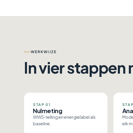
WERKWIJZE
In vier stappen
STAP 01
STAP
Nulmeting
Ana
WWS‑telling en energielabel als
Mode
baseline.
elk m