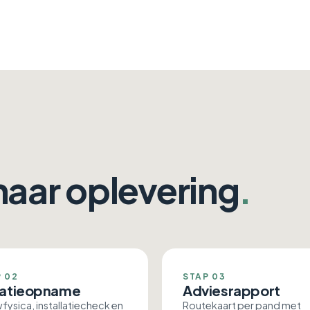
 naar oplevering
.
 02
STAP 03
atieopname
Adviesrapport
ysica, installatiecheck en
Routekaart per pand met