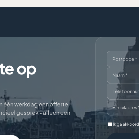
rte op
en één werkdag een offerte
cieel gesprek - alleen een
Ik ga akkoord