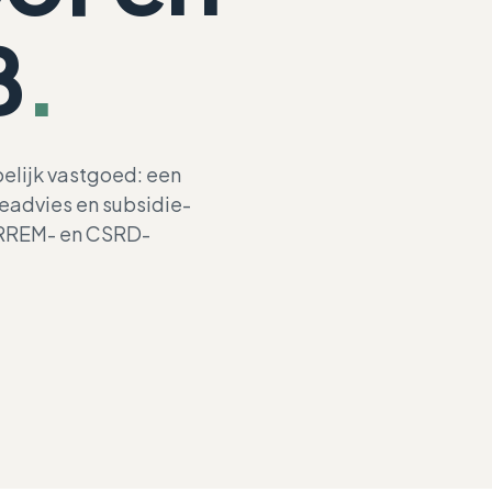
B
.
elijk vastgoed: een
eadvies en subsidie-
KERNGETAL
 CRREM- en CSRD-
DUMA
Tot 30% subsidie 
verduurzaming va
maatschappelijk 