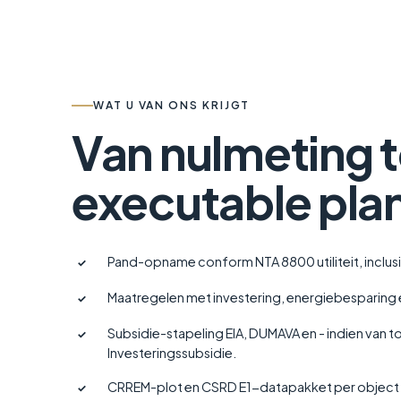
WAT U VAN ONS KRIJGT
Van nulmeting t
executable pla
Pand-opname conform NTA 8800 utiliteit, inclusie
✓
Maatregelen met investering, energiebesparing 
✓
Subsidie-stapeling EIA, DUMAVA en - indien van
✓
Investeringssubsidie.
CRREM-plot en CSRD E1-datapakket per object o
✓