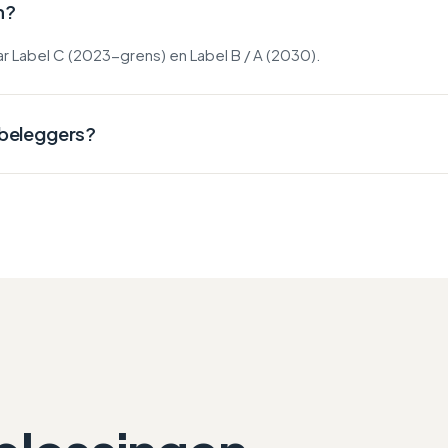
n?
ar Label C (2023-grens) en Label B / A (2030).
e beleggers?