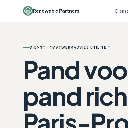
Renewable Partners
Diens
DIENST · MAATWERKADVIES UTILITEIT
Pand voo
pand rich
Paris-Pro