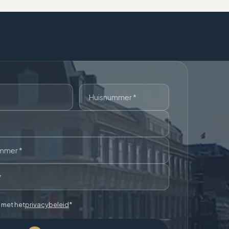
 met het
privacybeleid
*