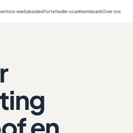
ten
Voor wie
Subsidies
Portefeuille-scan
Kennisbank
Over ons
r
ting
of en