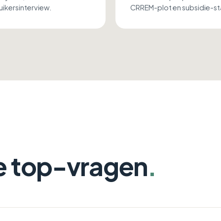
ikersinterview.
CRREM-plot en subsidie-st
e top-vragen
.