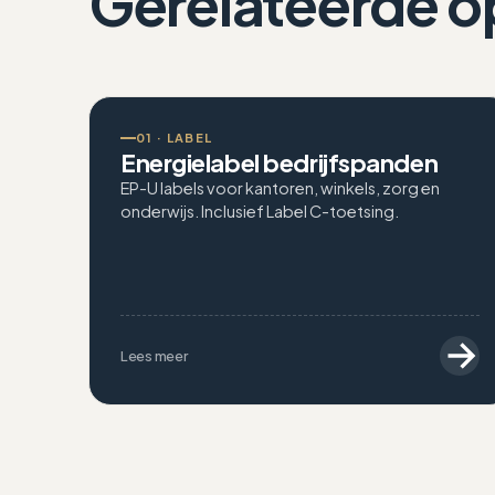
Gerelateerde o
01 · LABEL
Energielabel bedrijfspanden
EP-U labels voor kantoren, winkels, zorg en
onderwijs. Inclusief Label C-toetsing.
Lees meer