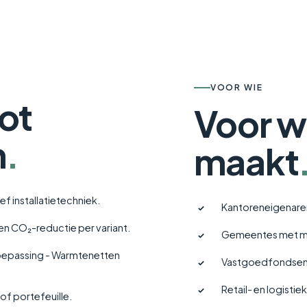
VOOR WIE
ot
Voor wi
n
.
maakt
f installatietechniek.
Kantoreneigenaren 
✓
en CO₂-reductie per variant.
Gemeentes met maa
✓
 toepassing - Warmtenetten
Vastgoedfondsen 
✓
Retail- en logisti
✓
f portefeuille.