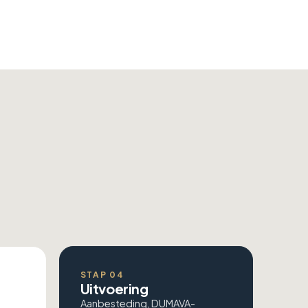
STAP 04
Uitvoering
Aanbesteding, DUMAVA-