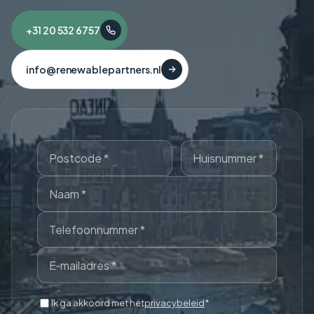
+31 20 532 6757
info@renewablepartners.nl
Ik ga akkoord met het
privacybeleid
*