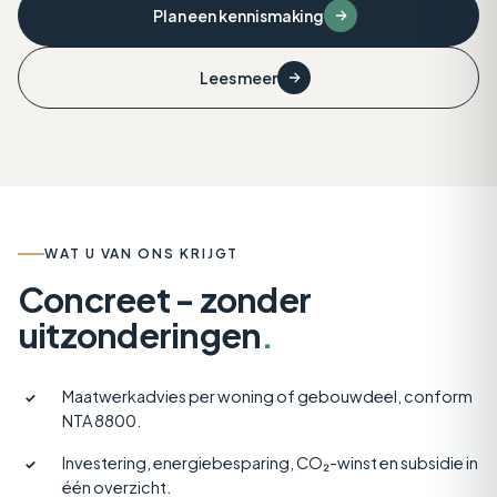
KERNGETAL
Plan een kennismaking
SVOH
CO₂
Advies veelal gratis via de
WINST
Lees meer
SVOH-adviesmodule.
WAT U VAN ONS KRIJGT
Concreet - zonder
uitzonderingen
.
Maatwerkadvies per woning of gebouwdeel, conform
✓
NTA 8800.
Investering, energiebesparing, CO₂-winst en subsidie in
✓
één overzicht.