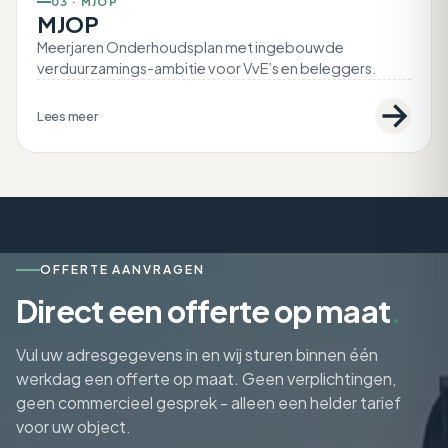
03 · MJOP
MJOP
Meerjaren Onderhoudsplan met ingebouwde
verduurzamings-ambitie voor VvE’s en beleggers.
Lees meer
OFFERTE AANVRAGEN
Direct een offerte op maat
.
Vul uw adresgegevens in en wij sturen binnen één
werkdag een offerte op maat. Geen verplichtingen,
geen commercieel gesprek - alleen een helder tarief
voor uw object.