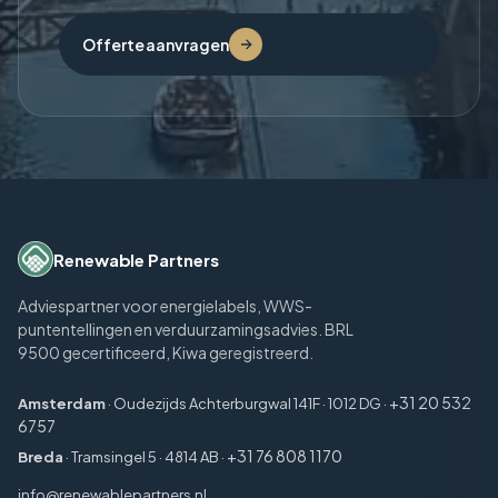
Offerte aanvragen
Renewable Partners
Adviespartner voor energielabels, WWS-
puntentellingen en verduurzamingsadvies. BRL
9500 gecertificeerd, Kiwa geregistreerd.
+31 20 532
Amsterdam
· Oudezijds Achterburgwal 141F · 1012 DG ·
6757
+31 76 808 1170
Breda
· Tramsingel 5 · 4814 AB ·
info@renewablepartners.nl