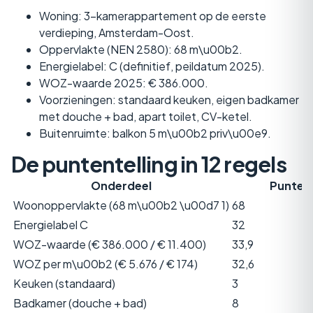
Woning: 3-kamerappartement op de eerste
verdieping, Amsterdam-Oost.
Oppervlakte (NEN 2580): 68 m\u00b2.
Energielabel: C (definitief, peildatum 2025).
WOZ-waarde 2025: € 386.000.
Voorzieningen: standaard keuken, eigen badkamer
met douche + bad, apart toilet, CV-ketel.
Buitenruimte: balkon 5 m\u00b2 priv\u00e9.
De puntentelling in 12 regels
Onderdeel
Punten
Woonoppervlakte (68 m\u00b2 \u00d7 1)
68
Energielabel C
32
WOZ-waarde (€ 386.000 / € 11.400)
33,9
WOZ per m\u00b2 (€ 5.676 / € 174)
32,6
Keuken (standaard)
3
Badkamer (douche + bad)
8