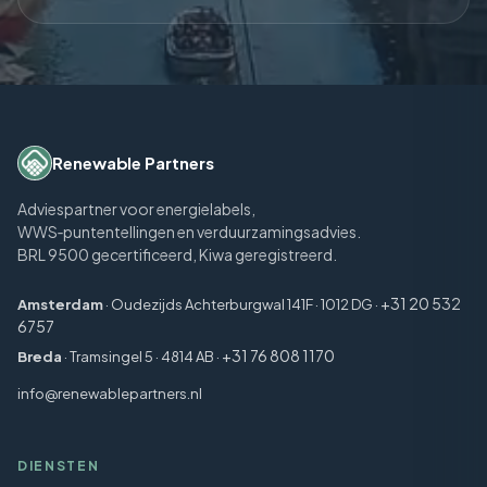
Renewable Partners
Adviespartner voor energielabels,
WWS‑puntentellingen en verduurzamingsadvies.
BRL 9500 gecertificeerd, Kiwa geregistreerd.
+31 20 532
Amsterdam
· Oudezijds Achterburgwal 141F · 1012 DG ·
6757
+31 76 808 1170
Breda
· Tramsingel 5 · 4814 AB ·
info@renewablepartners.nl
DIENSTEN