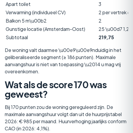
Apart toilet
3
Verwarming (individueel CV)
2 per vertrek = 
Balkon 5 m\u00b2
2
Gunstige locatie (Amsterdam-Oost)
25 \u00d7 1,25 
Subtotaal
219,75
De woning valt daarmee \u00e9\u00e9nduidig in het
geliberaliseerde segment (≥ 186 punten). Maximale
aanvangshuur is niet van toepassing \u2014 u mag vrij
overeenkomen.
Wat als de score 170 was
geweest?
Bij 170 punten zou de woning gereguleerd zijn. De
maximale aanvangshuur volgt dan uit de huurprijstabel
2026: € 985 per maand. Huurverhoging jaarlijks conform
CAO (in 2026: 4,1%).